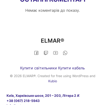
к
т
т
Немає коментарів до показу.
ь
о
у
р
в
і
а
в
г
з
ELMAR®
у
л
н
і
а
н
н
з
о
а
Купити світильники
Купити кабель
в
м
© 2026 ELMAR®. Created for free using WordPress and
и
и
Kubio
н
к
Київ, Харківське шосе, 201 – 203, Літера 2 А‘
и
+38 (067) 218-5943
: