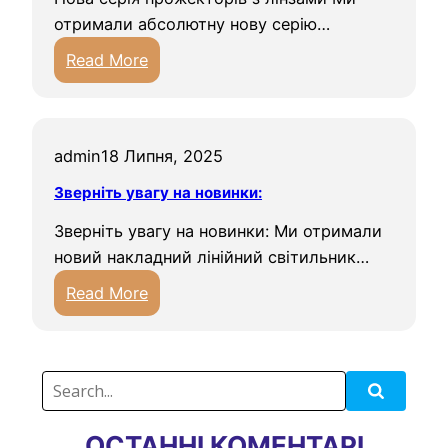
отримали абсолютну нову серію…
:
Read More
Н
о
в
admin
18 Липня, 2025
а
с
Зверніть увагу на новинки:
е
Зверніть увагу на новинки: Ми отримали
р
новий накладний лінійний світильник…
і
:
я
Read More
З
п
в
р
е
о
р
ж
н
е
ОСТАННІ КОМЕНТАРІ
і