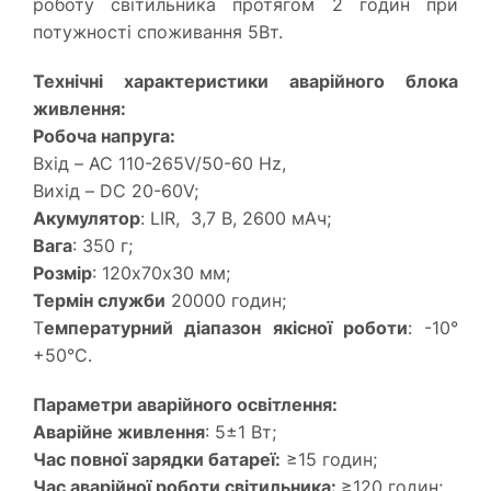
роботу світильника протягом 2 годин при
потужності споживання 5Вт.
Технічні характеристики аварійного блока
живлення:
Робоча напруга:
Вхід – AC 110-265V/50-60 Hz,
Вихід – DC 20-60V;
Акумулятор
: LIR, 3,7 В, 2600 мАч;
Вага
: 350 г;
Розмір
: 120х70х30 мм;
Термін служби
20000 годин;
Т
емпературний діапазон якісної роботи
: -10°
+50°С.
Параметри аварійного освітлення:
Аварійне живлення
: 5±1 Вт;
Час повної зарядки батареї:
≥15 годин;
Час аварійної роботи світильника:
≥120 годин;