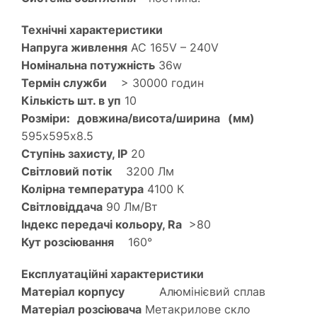
Технічні характеристики
Напруга живлення
AC 165V – 240V
Номінальна потужність
36w
Термін служби
> 30000 годин
Кількість шт. в уп
10
Розміри: довжина/висота/ширина (мм)
595х595х8.5
Ступінь захисту, IP
20
Світловий потік
3200 Лм
Колірна температура
4100 К
Світловіддача
90 Лм/Вт
Індекс передачі кольору, Ra
>80
Кут розсіювання
160°
Експлуатаційні характеристики
Матеріал корпусу
Алюмінієвий сплав
Матеріал розсіювача
Метакрилове скло