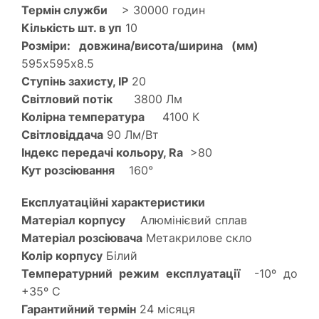
Термін служби
> 30000 годин
Кількість шт. в уп
10
Розміри: довжина/висота/ширина (мм)
595х595х8.5
Ступінь захисту, IP
20
Світловий потік
3800 Лм
Колірна температура
4100 К
Світловіддача
90 Лм/Вт
Індекс передачі кольору, Ra
>80
Кут розсіювання
160°
Експлуатаційні характеристики
Матеріал корпусу
Алюмінієвий сплав
Матеріал розсіювача
Метакрилове скло
Колір корпусу
Білий
Температурний режим експлуатації
-10º до
+35º С
Гарантийний термін
24 місяця