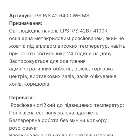
Артикул:
LPS R/S.42.6400.WH.MS
Призначення:
Світлодіодна панель LPS R/S 42Вт 4100K
оснащена метакриловим розсіювачем, який не
жовтіє під впливом високих температур, навіть
при роботі світильника 24 години на добу.
Застосовується для освітлення
адміністративних об’єктів, офісів, торгових
центрів, виставкових залів, залів очікування,
холів, коридорів.
Переваги:
Розсіювач стійкий до підвищених температур;
Поліпшена світлопускаюча здатність;
Безперервна робота без змніни кольору
розсіювача;
Вдосконалене стійке до перепадів напруги