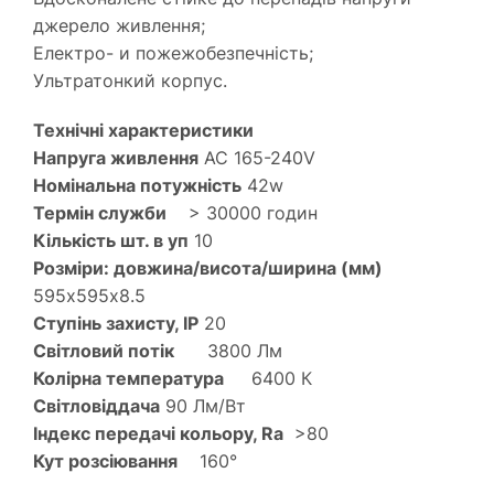
джерело живлення;
Електро- и пожежобезпечність;
Ультратонкий корпус.
Технічні характеристики
Напруга живлення
AC 165-240V
Номінальна потужність
42w
Термін служби
> 30000 годин
Кількість шт. в уп
10
Розміри: довжина/висота/ширина (мм)
595х595х8.5
Ступінь захисту, IP
20
Світловий потік
3800 Лм
Колірна температура
6400 К
Світловіддача
90 Лм/Вт
Індекс передачі кольору, Ra
>80
Кут розсіювання
160°