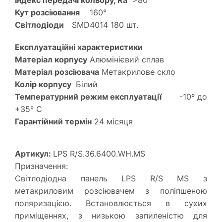
Індекс передачі кольору, Ra
>80
Кут розсіювання
160°
Світлодіоди
SMD4014 180 шт.
Експлуатаційні характеристики
Матеріал корпусу
Алюмінієвий сплав
Матеріал розсіювача
Метакрилове скло
Колір корпусу
Білий
Температурний режим експлуатації
-10º до
+35º С
Гарантійний термін
24 місяця
Артикул:
LPS R/S.36.6400.WH.MS
Призначення:
Світлодіодна панель LPS R/S MS з
метакриловим розсіювачем з поліпшеною
поляризацією. Встановлюється в сухих
приміщеннях, з низькою запиленістю для