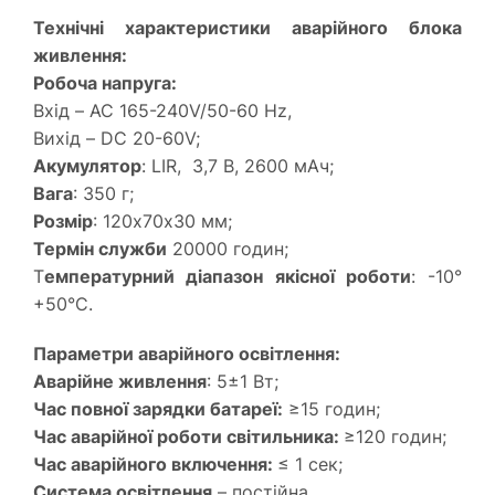
Технічні характеристики аварійного блока
живлення:
Робоча напруга:
Вхід – AC 165-240V/50-60 Hz,
Вихід – DC 20-60V;
Акумулятор
: LIR, 3,7 В, 2600 мАч;
Вага
: 350 г;
Розмір
: 120х70х30 мм;
Термін служби
20000 годин;
Т
емпературний діапазон якісної роботи
: -10°
+50°С.
Параметри аварійного освітлення:
Аварійне живлення
: 5±1 Вт;
Час повної зарядки батареї:
≥15 годин;
Час аварійної роботи світильника:
≥120 годин;
Час аварійного включення:
≤ 1 сек;
Система освітлення
– постійна.